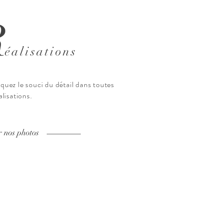
R
éalisations
quez le
souci du détail dans toutes
alisations.
r nos photos