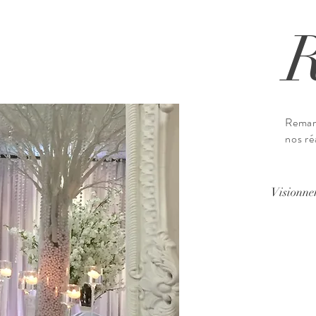
Remar
nos ré
Visionne