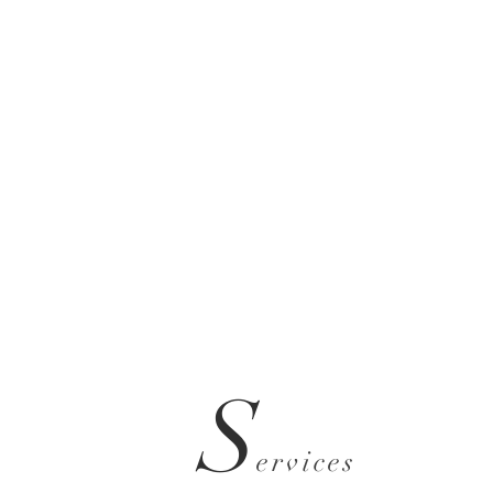
S
ervices