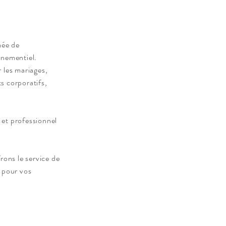
mée de
ènementiel.
 les mariages,
s corporatifs,
 et
professionnel
ons le service de
s pour vos