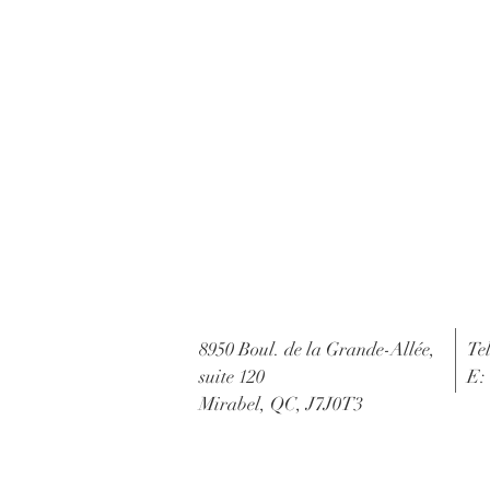
8950 Boul. de la Grande-Allée,
Te
suite 120
E:
Mirabel, QC, J7J0T3