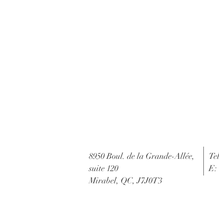
8950 Boul. de la Grande-Allée,
Te
suite 120
E:
Mirabel, QC, J7J0T3