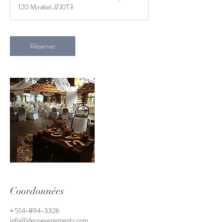
120 Mirabel J7J0T3
Réserver
Coordonnées
+ 514-894-3326
info@decoevenements.com