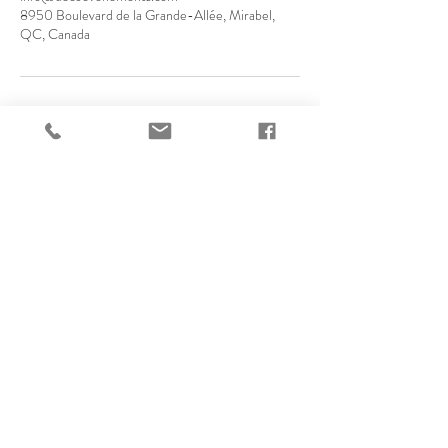
8950 Boulevard de la Grande-Allée, Mirabel,
QC, Canada
8950 Boul. de la Grande-Allée, suite
120
Mirabel, QC, J7J0T3
Tel:
514-894-3326
E:
info@decoevenements.com
© 2018 par Déco Évènements.